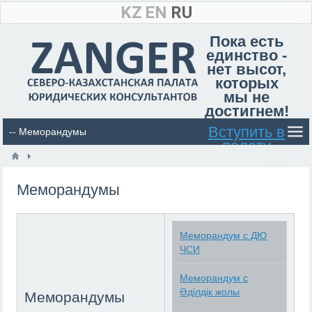
KZ
EN
RU
Пока есть
единство -
нет высот,
которых
мы не
достигнем!
Вступить в
палату
Меморандумы
Меморандум с ДЮ
ЧСИ
Меморандум с
Әділдік жолы
Меморандумы