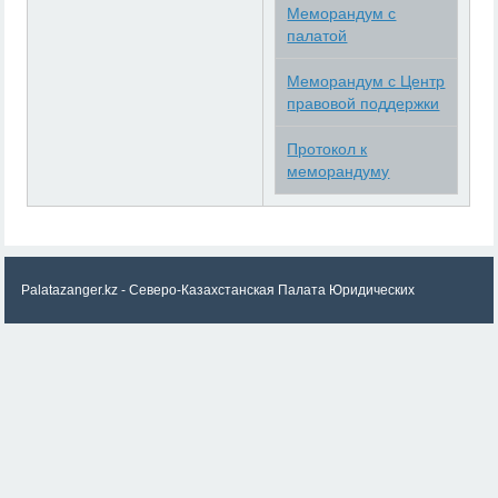
Меморандум с
палатой
Меморандум с Центр
правовой поддержки
Протокол к
меморандуму
Palatazanger.kz - Северо-Казахстанская Палата Юридических
консультантов «ZANGER»
© 2026