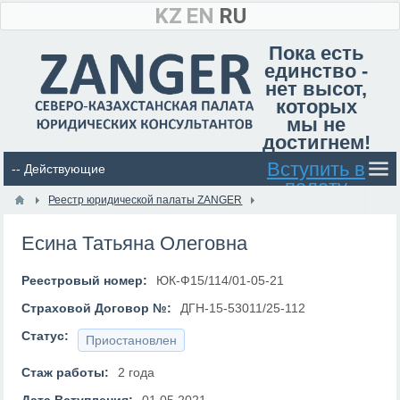
KZ
EN
RU
Пока есть
единство -
нет высот,
которых
мы не
достигнем!
Вступить в
палату
Реестр юридической палаты ZANGER
Есина Татьяна Олеговна
Реестровый номер:
ЮК-Ф15/114/01-05-21
Страховой Договор №:
ДГН-15-53011/25-112
Статус:
Приостановлен
Стаж работы:
2 года