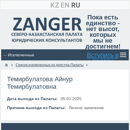
KZ
EN
RU
Пока есть
единство -
нет высот,
которых
мы не
достигнем!
Вступить в
палату
Список исключенных из реестра Палаты
Темирбулатова Айнур
Темирбулатовна
Дата выхода из Палаты:
05.01.2025
Причина выхода из Палаты:
Личное заявление