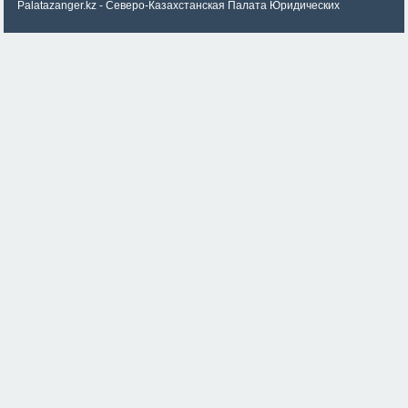
Palatazanger.kz - Северо-Казахстанская Палата Юридических
консультантов «ZANGER»
© 2026